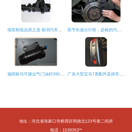
瑞安制造品质之选 新润汽车部件厂的滤清器之路
双节长途出行前，必检的汽车配件清单
福田欧马可捷运气门油封3955393 原厂配件的品牌价值与性能保障
广东大型宝马7系配件及拆车件代理 品质与规模化一站式服务
地址：河北省张家口市桥西区明德北123号第二间房
电话：1538353**